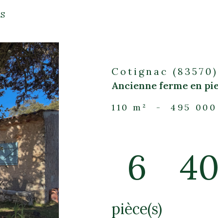
voir les
3
annonces
ES
Cotignac (83570)
Ancienne ferme en pie
110 m²
-
495 000
6
4
pièce(s)