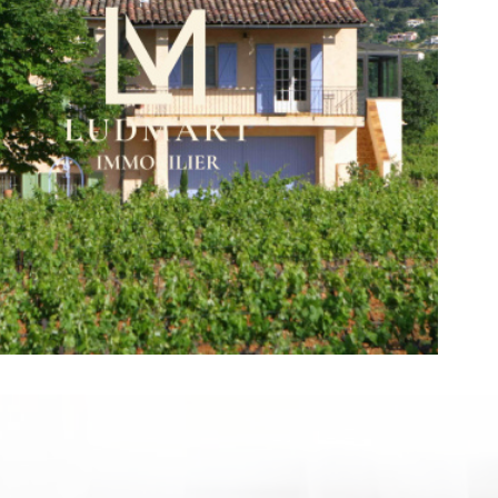
voir le
bien
é