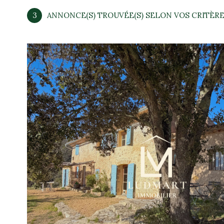
3
ANNONCE(S) TROUVÉE(S) SELON VOS CRITÈR
voir le
bien