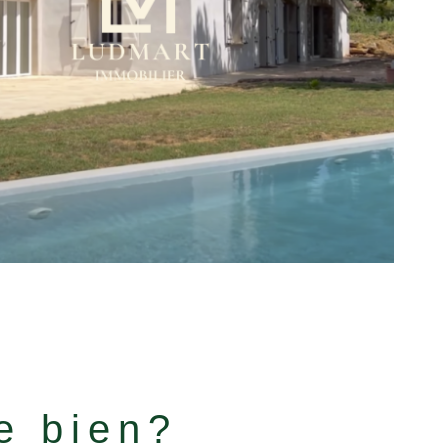
bien
re bien?