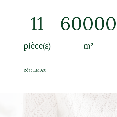
11
60000
pièce(s)
m²
Réf : LM020