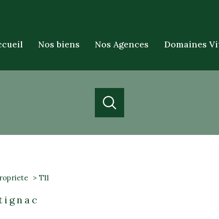
ccueil
Nos biens
Nos Agences
Domaines Vi
acheter
de l'ancien
1
Localisation
Budget
ropriete
T11
otignac
tignac