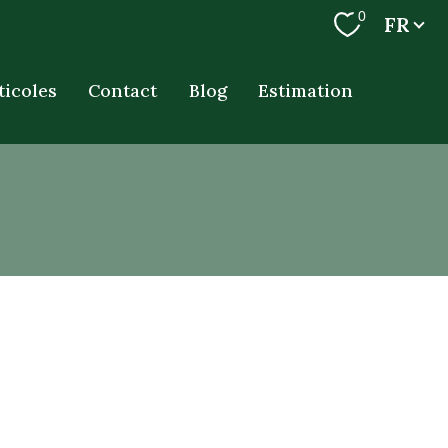
Langue
0
FR
ticoles
Contact
Blog
Estimation
filtrer
réinitialiser les
filtres