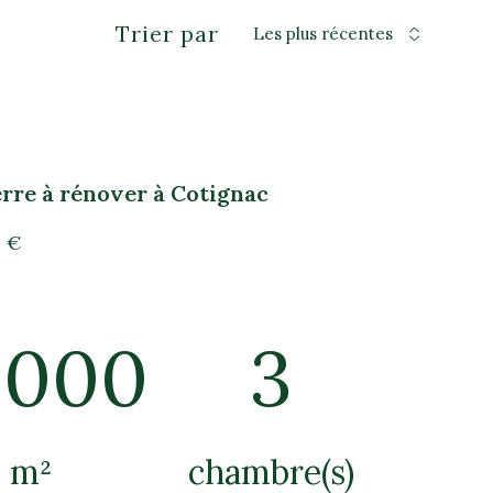
Trier par
Les plus récentes
rre à rénover à Cotignac
 €
0000
3
m²
chambre(s)