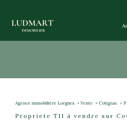
A
1
Type de bien
Agence immobilière Lorgues
Vente
Cotignac
P
Propriete
83570 - C
Propriete T11 à vendre sur Co