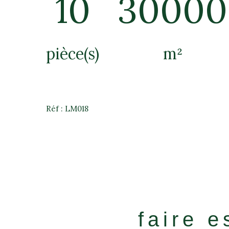
10
30000
pièce(s)
m²
Réf : LM018
faire e