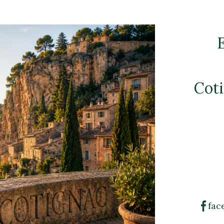
Coti
fac