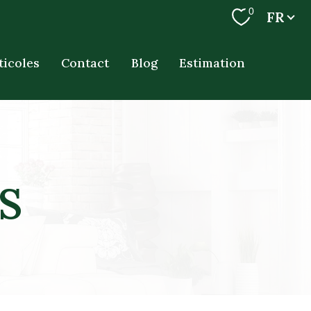
Langue
0
FR
ticoles
Contact
Blog
Estimation
S