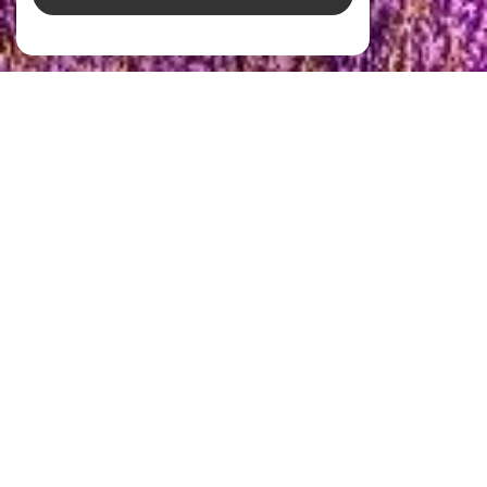
Ludmart Immobilier
Agence immobilière à Lorgues
Depuis plus de
15 ans
, nous mettons notre expertise, notre exigence et
notre attention méticuleuse aux détails au service de ceux qui
recherchent bien plus qu’un simple bien immobilier.
Chez
Ludmart Immobilier
, chaque client est accueilli avec une écoute
sincère, du respect et de la transparence.
Notre héritage
franco-scandinave
enrichit notre approche, alliant
connaissance locale et perspective internationale raffinée.
Nous vous accompagnons avec soin à chaque étape, grâce à une
connaissance approfondie du marché, en vous ouvrant les portes de
notre réseau local et international de confiance.
Notre priorité
: vous offrir une expérience fluide, humaine et sur-