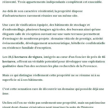
réinventé. Trois appartements indépendants complètent cet ensemble.
Au-delà de son caractère résidentiel, la propriété dispose
d'infrastructures rarement réunies sur un même site.
Une cave de vinification équipée, des bâtiments de stockage et
d'embouteillage, plusieurs hangars agricoles, des bureaux ainsi qu'une
élégante salle de réception ouvrant sur une vaste terrasse permettent
d'envisager de nombreux projets : domaine viticole de prestige, activité
événementielle, développement œnotouristique, hôtellerie confidentielle
ou résidence familiale d'exception.
Les
23,5 hectares de vignes
, intégrés au cœur d'un foncier de près de
65
hectares
, offrent un véritable potentiel pour développer une exploitation
qualitative dans l'un des secteurs les plus recherchés de la Provence.
Mais ce qui distingue réellement cette propriété ne se résume ni à sa
superficie ni à ses bâtiments.
C'est cette sensation rare de découvrir un domaine qui possède déjà une
âme.
Un lieu où l'on ne visite pas seulement une propriété, mais un patrimoine
vivant dont chaque génération peut imaginer la suite de l'histoire.