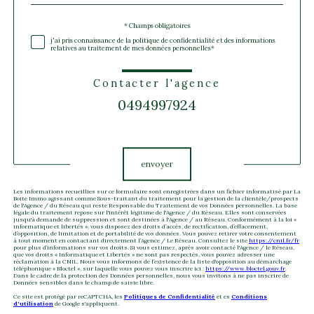
défaut
Validation
* Champs obligatoires
j'ai pris connaissance de la politique de confidentialité et des informations
relatives au traitement de mes données personnelles*
Contacter l'agence
0494997924
Validation
envoyer
Les informations recueillies sur ce formulaire sont enregistrées dans un fichier informatisé par La
Boite Immo agissant comme Sous-traitant du traitement pour la gestion de la clientèle/prospects
de l'Agence / du Réseau qui reste Responsable du Traitement de vos Données personnelles. La base
légale du traitement repose sur l'intérêt légitime de l'Agence / du Réseau. Elles sont conservées
jusqu'à demande de suppression et sont destinées à l'Agence / au Réseau. Conformément à la loi «
informatique et libertés », vous disposez des droits d’accès, de rectification, d’effacement,
d’opposition, de limitation et de portabilité de vos données. Vous pouvez retirer votre consentement
à tout moment en contactant directement l’Agence / Le Réseau. Consultez le site
https://cnil.fr/fr
pour plus d’informations sur vos droits. Si vous estimez, après avoir contacté l'Agence / le Réseau,
que vos droits « Informatique et Libertés » ne sont pas respectés, vous pouvez adresser une
réclamation à la CNIL. Nous vous informons de l’existence de la liste d'opposition au démarchage
téléphonique « Bloctel », sur laquelle vous pouvez vous inscrire ici :
https://www.bloctel.gouv.fr
.
Dans le cadre de la protection des Données personnelles, nous vous invitons à ne pas inscrire de
Données sensibles dans le champ de saisie libre.
Ce site est protégé par reCAPTCHA, les
Politiques de Confidentialité
et es
Conditions
d'utilisation
de Google s'appliquent.