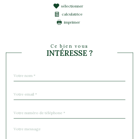
sélectionner
calculatrice
imprimer
Ce bien vous
INTÉRESSE ?
Nom
Fieldset
*
par
défaut
email
*
Téléphone
*
Message
Fieldset
*
par