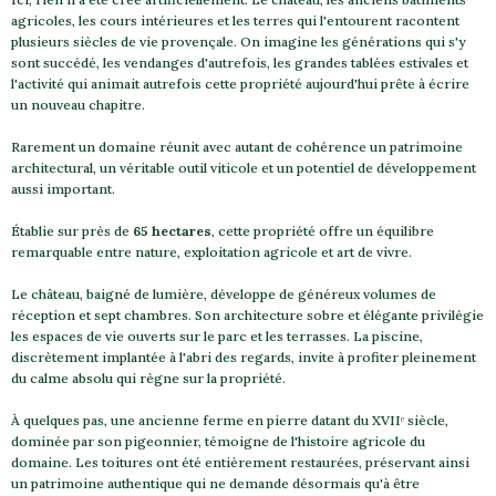
agricoles, les cours intérieures et les terres qui l'entourent racontent
plusieurs siècles de vie provençale. On imagine les générations qui s'y
sont succédé, les vendanges d'autrefois, les grandes tablées estivales et
l'activité qui animait autrefois cette propriété aujourd'hui prête à écrire
un nouveau chapitre.
Rarement un domaine réunit avec autant de cohérence un patrimoine
architectural, un véritable outil viticole et un potentiel de développement
aussi important.
Établie sur près de
65 hectares
, cette propriété offre un équilibre
remarquable entre nature, exploitation agricole et art de vivre.
Le château, baigné de lumière, développe de généreux volumes de
réception et sept chambres. Son architecture sobre et élégante privilégie
les espaces de vie ouverts sur le parc et les terrasses. La piscine,
discrètement implantée à l'abri des regards, invite à profiter pleinement
du calme absolu qui règne sur la propriété.
À quelques pas, une ancienne ferme en pierre datant du XVIIᵉ siècle,
dominée par son pigeonnier, témoigne de l'histoire agricole du
domaine. Les toitures ont été entièrement restaurées, préservant ainsi
un patrimoine authentique qui ne demande désormais qu'à être