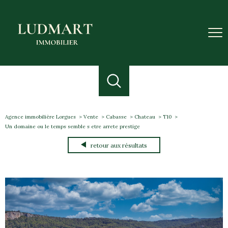
Agence immobilière Lorgues
Vente
Cabasse
Chateau
T10
Un domaine ou le temps semble s etre arrete prestige
retour aux résultats